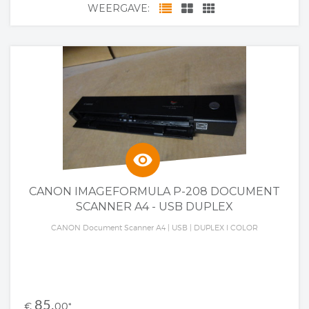
WEERGAVE:
visibility
CANON IMAGEFORMULA P-208 DOCUMENT
SCANNER A4 - USB DUPLEX
CANON Document Scanner A4 | USB | DUPLEX l COLOR
85,
€
00
*