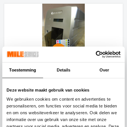
visibility
MAGICARD RIO 2E * SINGLE SIDE ID CARD
KAART PRINTER COLOUR USB / LAN 300DPI
Toestemming
Details
Over
Perfecte Staat
Deze website maakt gebruik van cookies
We gebruiken cookies om content en advertenties te
personaliseren, om functies voor social media te bieden
295,
€
00
*
en om ons websiteverkeer te analyseren. Ook delen we
informatie over uw gebruik van onze site met onze
partners voor social media, adverteren en analyse. Deze