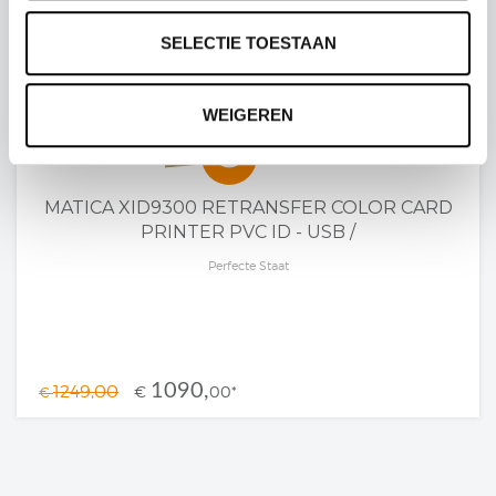
SELECTIE TOESTAAN
WEIGEREN
visibility
MATICA XID9300 RETRANSFER COLOR CARD
PRINTER PVC ID - USB /
Perfecte Staat
1090,
1249,00
€
00
*
€