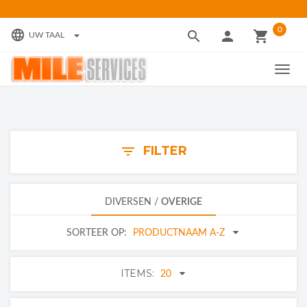
0
language
search
person
local_grocery_store
arrow_drop_down
UW TAAL
TOGG
NAVIG
FILTER
filter_list
DIVERSEN
/
OVERIGE
SORTEER OP:
PRODUCTNAAM A-Z
ITEMS:
20