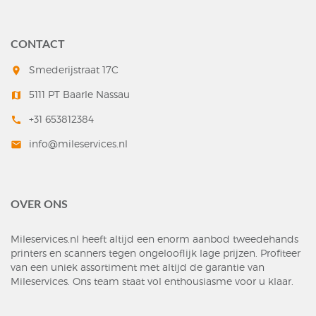
CONTACT
Smederijstraat 17C
room
5111 PT Baarle Nassau
map
+31 653812384
call
info@mileservices.nl
mail
OVER ONS
Mileservices.nl heeft altijd een enorm aanbod tweedehands
printers en scanners tegen ongelooflijk lage prijzen. Profiteer
van een uniek assortiment met altijd de garantie van
Mileservices. Ons team staat vol enthousiasme voor u klaar.