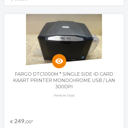
visibility
FARGO DTC1000M * SINGLE SIDE ID CARD
KAART PRINTER MONOCHROME USB / LAN
300DPI
Perfecte Staat
249,
€
00
*