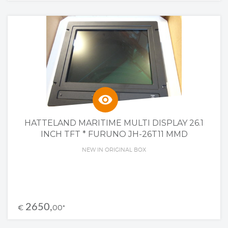
visibility
HATTELAND MARITIME MULTI DISPLAY 26.1
INCH TFT * FURUNO JH-26T11 MMD
NEW IN ORIGINAL BOX
2650,
€
00
*